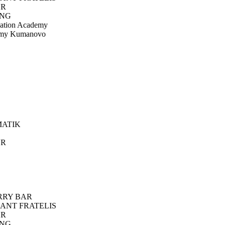
R
NG
ation Academy
emy Kumanovo
ATIK
R
RY BAR
ANT FRATELIS
R
NG