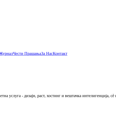
Журнал
Чести Прашања
За Нас
Контакт
етна услуга - дизајн, раст, хостинг и вештачка интелигенција, с