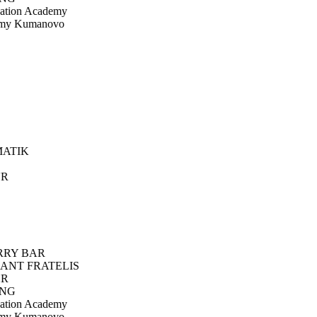
ation Academy
emy Kumanovo
ATIK
R
RY BAR
ANT FRATELIS
R
NG
ation Academy
emy Kumanovo