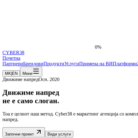
0%
CYBER
38
Почетна
Партнери
Брендови
Продукти
Услуги
Примена на ВИ
Платформи
MK
|
EN
Мени
Движиме напред
Осн. 2020
Движиме напред
не е
само
слоган.
Тоа е целиот наш метод. Cyber38 е маркетинг агенција со компл
напред.
Започни проект
Види услуги